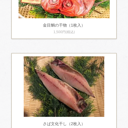
金目鯛の干物（1枚入）
1,500円(税込)
さば文化干し（2枚入）